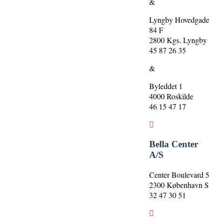
&
Lyngby Hovedgade
84 F
2800 Kgs. Lyngby
45 87 26 35
&
Byleddet 1
4000 Roskilde
46 15 47 17
Bella Center
A/S
Center Boulevard 5
2300 København S
32 47 30 51